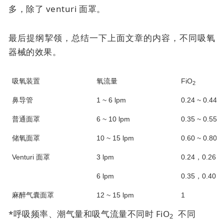
多，除了
venturi 面罩
。
最后提纲挈领，总结一下上面文章的内容，不同吸氧
器械的效果。
吸氧装置
氧流量
FiO
2
鼻导管
1 ~ 6 lpm
0.24 ~ 0.44*
普通面罩
6 ~ 10 lpm
0.35 ~ 0.55*
储氧面罩
10 ~ 15 lpm
0.60 ~ 0.80*
Venturi 面罩
3 lpm
0.24，0.26，0
6 lpm
0.35，0.40，0
麻醉气囊面罩
12 ~ 15 lpm
1
*呼吸频率、潮气量和吸气流量不同时 FiO
不同
2