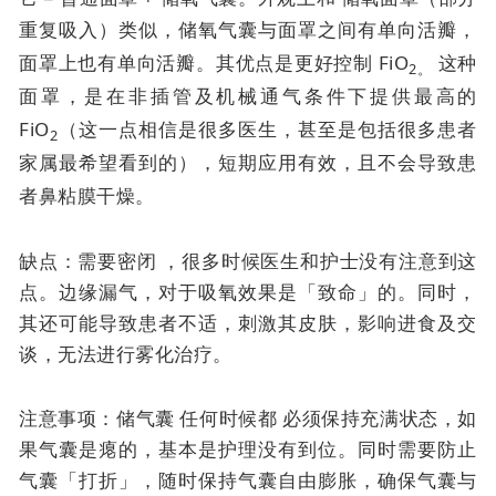
重复吸入）类似，
储氧气囊与面罩之间有单向活瓣，
面罩上也有单向活瓣。其优点是
更好控制 FiO
这种
2。
面罩，是在非插管及机械通气条件下提供最高的
FiO
（这一点相信是很多医生，甚至是包括很多患者
2
家属最希望看到的），短期应用有效，且不会导致患
者鼻粘膜干燥。
缺点：需要密闭 ，很多时候医生和护士没有注意到这
点。边缘漏气，对于吸氧效果是「致命」的。同时，
其还可能导致患者不适，刺激其皮肤，影响进食及交
谈，无法进行雾化治疗。
注意事项：储气囊
任何时候都
必须保持充满状态，如
果气囊是瘪的，基本是护理没有到位。同时需要防止
气囊「打折」，随时保持气囊自由膨胀，确保气囊与