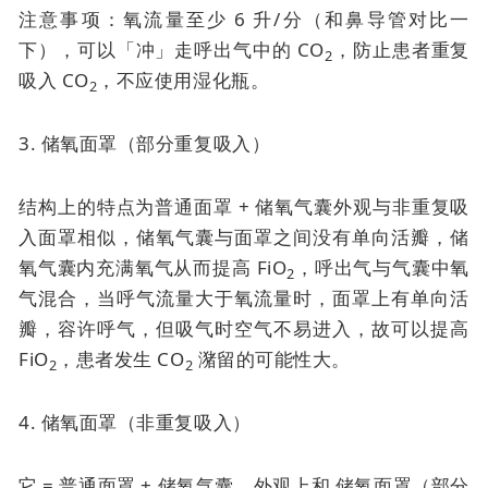
注意事项：氧流量至少 6 升/分（和鼻导管对比一
下），可以「冲」走呼出气中的 CO
，防止患者重复
2
吸入 CO
，不应使用湿化瓶。
2
3. 储氧面罩（部分重复吸入）
结构上的特点为普通面罩 + 储氧气囊外观与非重复吸
入面罩相似，储氧气囊与面罩之间没有单向活瓣，储
氧气囊内充满氧气从而提高 FiO
，呼出气与气囊中氧
2
气混合，当呼气流量大于氧流量时，面罩上有单向活
瓣，容许呼气，但吸气时空气不易进入，故可以提高
FiO
，患者发生 CO
潴留的可能性大。
2
2
4. 储氧面罩（非重复吸入）
它 = 普通面罩 + 储氧气囊。外观上和
储氧面罩（部分