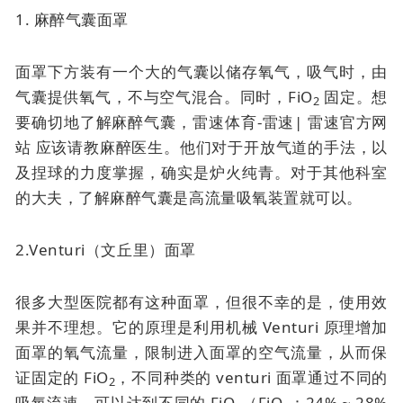
1. 麻醉气囊面罩
面罩下方装有一个大的气囊以储存氧气，吸气时，由
气囊提供氧气，不与空气混合。同时，FiO
固定。想
2
要确切地了解麻醉气囊，雷速体育-雷速| 雷速官方网
站 应该请教麻醉医生。他们对于开放气道的手法，以
及捏球的力度掌握，确实是炉火纯青。对于其他科室
的大夫，了解麻醉气囊是高流量吸氧装置就可以。
2.Venturi（文丘里）面罩
很多大型医院都有这种面罩，但很不幸的是，使用效
果并不理想。它的原理是利用机械 Venturi 原理增加
面罩的氧气流量，限制进入面罩的空气流量，从而保
证固定的 FiO
，不同种类的 venturi 面罩通过不同的
2
吸氧流速，可以达到不同的 FiO
（FiO
：24% ~ 28%