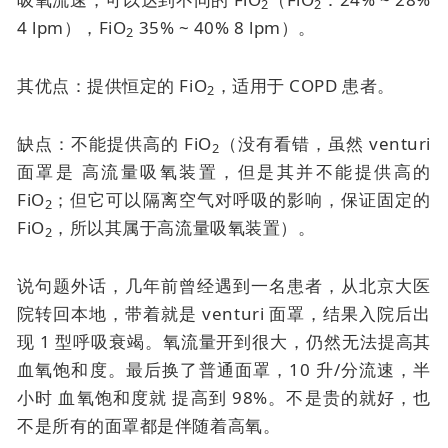
2
2
4 lpm），FiO
35% ~ 40% 8 lpm）。
2
其优点：提供恒定的 FiO
，适用于 COPD 患者。
2
缺点：不能提供高的 FiO
（没有看错，虽然
venturi
2
面罩是
高流量吸氧装置，但是其并不能提供高的
FiO
；但它可以隔离空气对呼吸的影响，保证固定的
2
FiO
，所以其属于高流量吸氧装置）。
2
说句题外话，几年前曾经遇到一名患者，从北京大医
院转回本地，带着就是
venturi 面罩
，结果入院后出
现 1 型呼吸衰竭。氧流量开到很大，仍然无法提高其
血氧饱和度。最后换了普通面罩，10 升/分流速，半
小时
血氧饱和度就
提高到 98%。不是贵的就好，也
不是所有的面罩都是伴随着高氧。