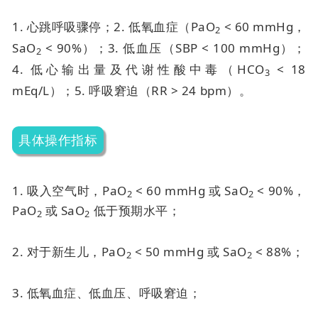
1. 心跳呼吸骤停；
2. 低氧血症（PaO
< 60 mmHg，
2
SaO
< 90%）；
3. 低血压（SBP < 100 mmHg）；
2
4. 低心输出量及代谢性酸中毒（HCO
< 18
3
mEq/L）；
5. 呼吸窘迫（RR > 24 bpm）。
具体操作指标
1. 吸入空气时，PaO
< 60 mmHg 或 SaO
< 90%，
2
2
PaO
或 SaO
低于预期水平；
2
2
2. 对于新生儿，PaO
< 50 mmHg 或 SaO
< 88%；
2
2
3. 低氧血症、低血压、呼吸窘迫；