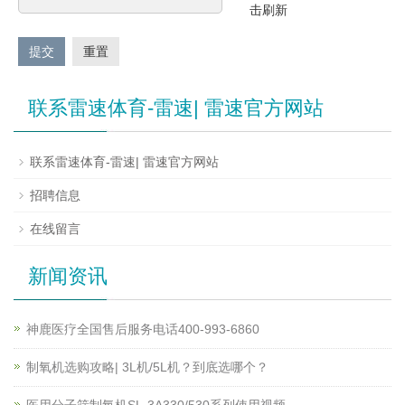
提交
重置
联系雷速体育-雷速| 雷速官方网站
联系雷速体育-雷速| 雷速官方网站
招聘信息
在线留言
新闻资讯
神鹿医疗全国售后服务电话400-993-6860
制氧机选购攻略| 3L机/5L机？到底选哪个？