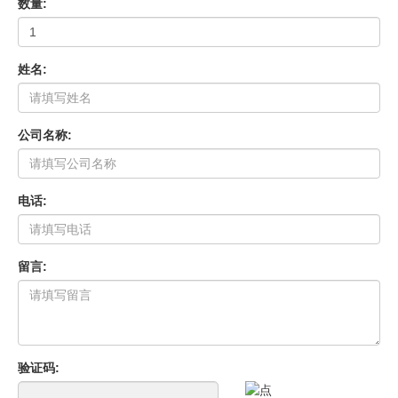
数量:
姓名:
公司名称:
电话:
留言:
验证码: