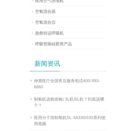
医用空气压缩机
空氧混合器
空氧混合仪
急救转运呼吸机
呼吸管路硅胶类产品
新闻资讯
神鹿医疗全国售后服务电话400-993-
6860
制氧机选购攻略| 3L机/5L机？到底选哪
个？
医用分子筛制氧机SL-3A330/530系列使
用视频