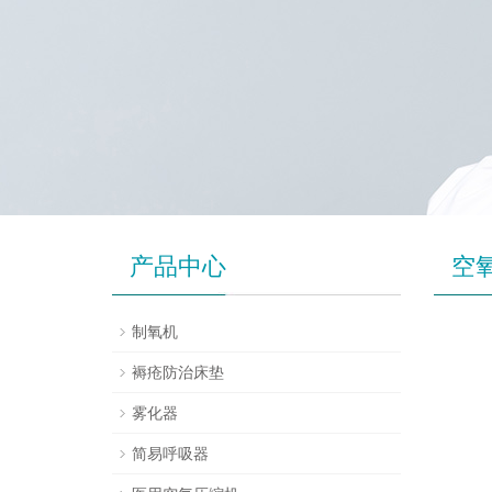
产品中心
空
制氧机
褥疮防治床垫
雾化器
简易呼吸器