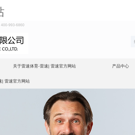
站
-993-6860
关于雷速体育-雷速| 雷速官方网站
产品中心
速| 雷速官方网站