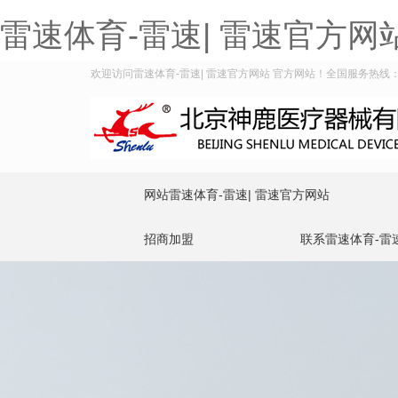
雷速体育-雷速| 雷速官方网
欢迎访问雷速体育-雷速| 雷速官方网站 官方网站！全国服务热线：400
网站雷速体育-雷速| 雷速官方网站
招商加盟
联系雷速体育-雷