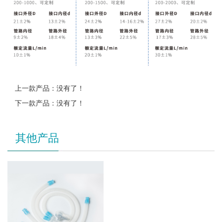
上一款产品：没有了！
下一款产品：没有了！
其他产品