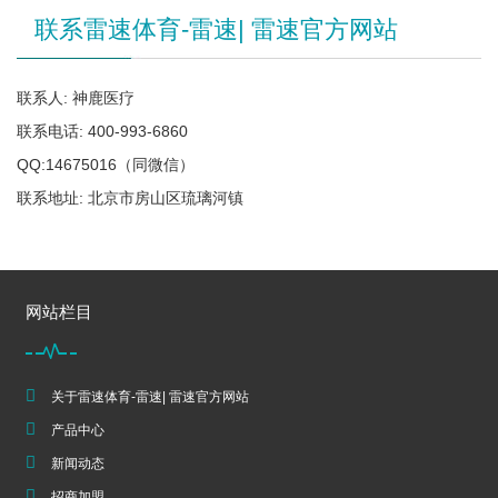
联系雷速体育-雷速| 雷速官方网站
联系人: 神鹿医疗
联系电话: 400-993-6860
QQ:14675016（同微信）
联系地址: 北京市房山区琉璃河镇
网站栏目
关于雷速体育-雷速| 雷速官方网站
产品中心
新闻动态
招商加盟