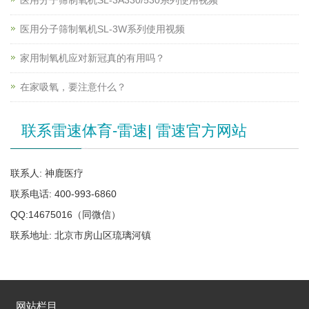
医用分子筛制氧机SL-3A330/530系列使用视频
医用分子筛制氧机SL-3W系列使用视频
家用制氧机应对新冠真的有用吗？
在家吸氧，要注意什么？
联系雷速体育-雷速| 雷速官方网站
联系人: 神鹿医疗
联系电话: 400-993-6860
QQ:14675016（同微信）
联系地址: 北京市房山区琉璃河镇
网站栏目