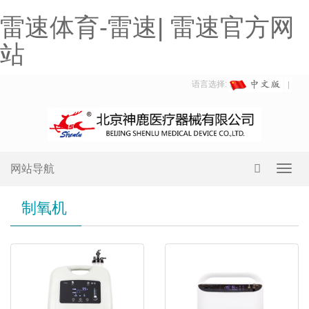
雷速体育-雷速| 雷速官方网
站
语言选择:
网站导航
Toggl
navig
制氧机